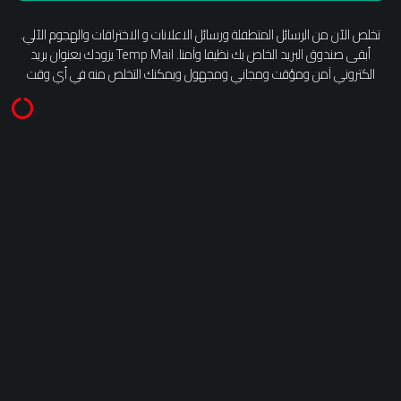
تخلص الآن من الرسائل المتطفلة ورسائل الاعلانات و الاختراقات والهجوم الآلي.
أبقى صندوق البريد الخاص بك نظيفا وآمنا. Temp Mail يزودك بعنوان بريد
الكتروني آمن ومؤقت ومجاني ومجهول ويمكنك التخلص منه في أي وقت