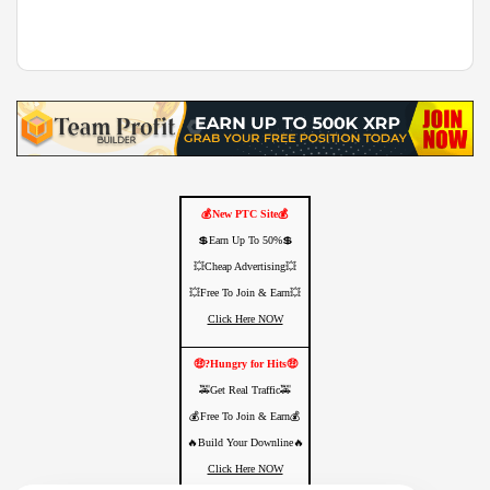
💰New PTC Site💰
💲Earn Up To 50%💲
💥Cheap Advertising💥
💥Free To Join & Earn💥
Click Here NOW
🤑Hungry for Hits?🤑
🚕Get Real Traffic🚕
💰Free To Join & Earn💰
🔥Build Your Downline🔥
Click Here NOW